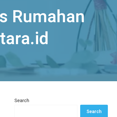
is Rumahan
tara.id
Search
Search