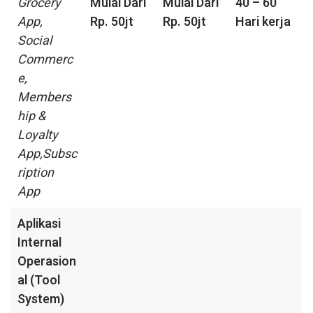
Grocery
Mulai Dari
Mulai Dari
40 – 60
App,
Rp. 50jt
Rp. 50jt
Hari kerja
Social
Commerc
e,
Members
hip &
Loyalty
App,Subsc
ription
App
Aplikasi
Internal
Operasion
al (Tool
System)