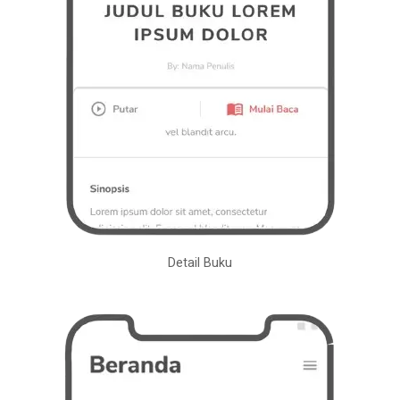
Detail Buku