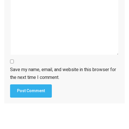
Save my name, email, and website in this browser for
the next time I comment.