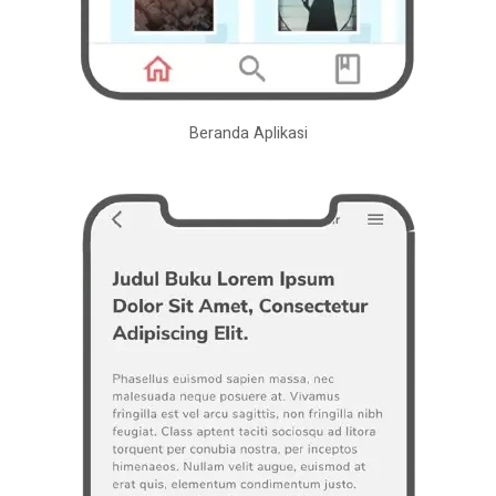
Beranda Aplikasi