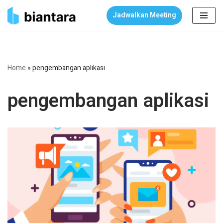
Jadwalkan Meeting
Skip
to
content
Home
»
pengembangan aplikasi
pengembangan aplikasi