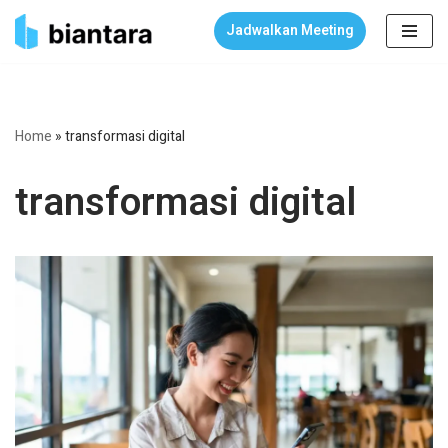
Jadwalkan Meeting
Skip
to
content
Home
»
transformasi digital
transformasi digital