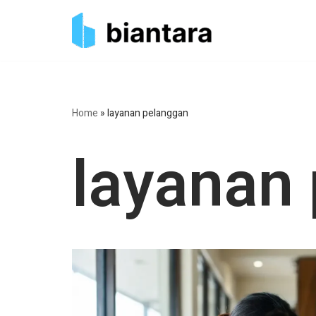
Skip
to
content
Home
»
layanan pelanggan
layanan