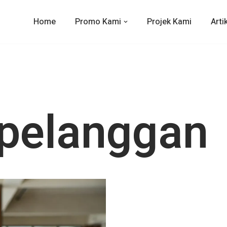
Home
Promo Kami
Projek Kami
Arti
 pelanggan