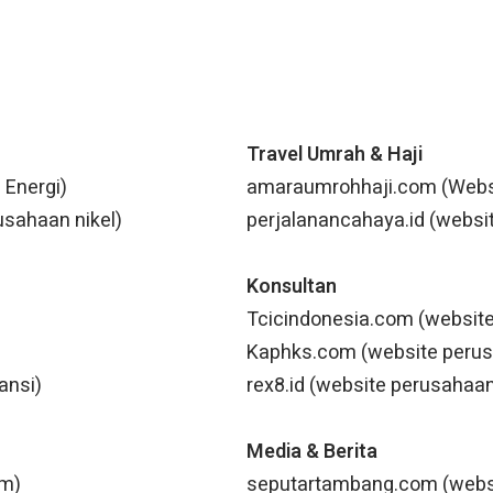
Travel Umrah & Haji
 Energi)
amaraumrohhaji.com (Websi
usahaan nikel)
perjalanancahaya.id (websit
Konsultan
Tcicindonesia.com (website
Kaphks.com (website perus
ansi)
rex8.id (website perusahaa
Media & Berita
um)
seputartambang.com (webs