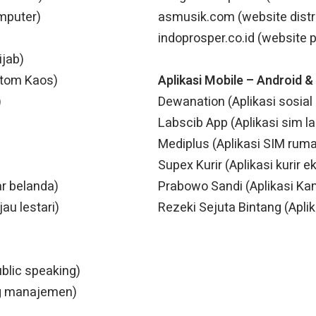
omputer)
asmusik.com (website distr
indoprosper.co.id (website 
ijab)
stom Kaos)
Aplikasi Mobile – Android &
)
Dewanation (Aplikasi sosial
Labscib App (Aplikasi sim l
Mediplus (Aplikasi SIM ruma
Supex Kurir (Aplikasi kurir e
ar belanda)
Prabowo Sandi (Aplikasi Ka
au lestari)
Rezeki Sejuta Bintang (Apli
blic speaking)
ng manajemen)