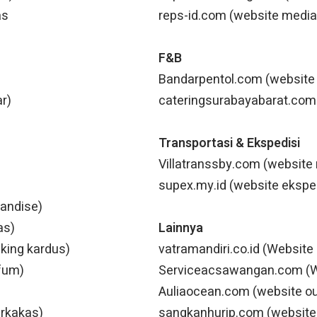
as
reps-id.com (website media 
F&B
Bandarpentol.com (website 
r)
cateringsurabayabarat.com 
Transportasi & Ekspedisi
Villatranssby.com (website 
supex.my.id (website ekspe
handise)
as)
Lainnya
king kardus)
vatramandiri.co.id (Websit
fum)
Serviceacsawangan.com (We
)
Auliaocean.com (website ou
rkakas)
sangkanhurip.com (website v