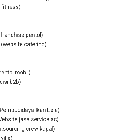
fitness)
franchise pentol)
(website catering)
rental mobil)
disi b2b)
e Pembudidaya Ikan Lele)
bsite jasa service ac)
tsourcing crew kapal)
illa)